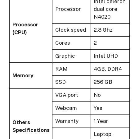
Intel celeron
Processor
dual core
N4020
Processor
Clock speed
2.8 Ghz
(CPU)
Cores
2
Graphic
Intel UHD
RAM
4GB, DDR4
Memory
SSD
256 GB
VGA port
No
Webcam
Yes
Warranty
1 Year
Others
Specifications
Laptop,