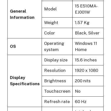
15 E510MA-
Model
General
EJ001W
Information
Weight
1.57 Kg
Color
Black, Silver
Operating
Windows 11
OS
system
Home
Display size
15.6 inches
Resolution
1920 x 1080
Display
Brightness
200 nits
Specifications
Touchscreen
No
Refresh rate
60 Hz