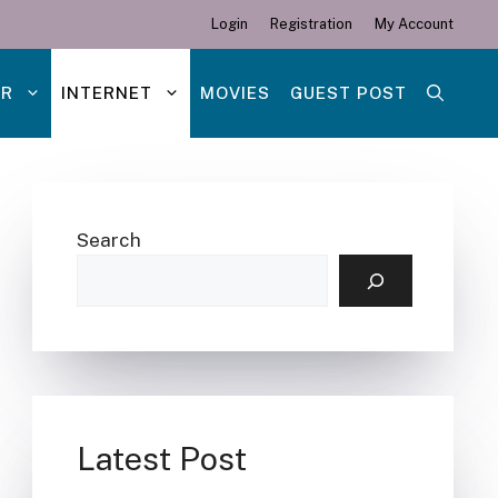
Login
Registration
My Account
ER
INTERNET
MOVIES
GUEST POST
Search
Latest Post