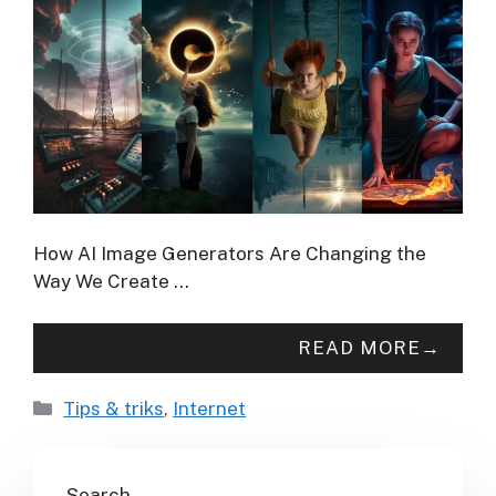
How AI Image Generators Are Changing the
Way We Create …
READ MORE
Categories
Tips & triks
,
Internet
Search