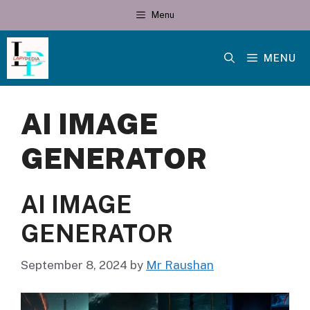
Skip
Menu
to
content
MENU
AI IMAGE
GENERATOR
AI IMAGE
GENERATOR
September 8, 2024
by
Mr Raushan